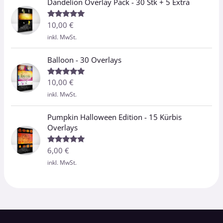
Dandelion Overlay Pack - 30 Stk + 5 Extra
10,00
€
Bewertet
mit
5.00
inkl. MwSt.
von 5
Balloon - 30 Overlays
10,00
€
Bewertet
mit
5.00
inkl. MwSt.
von 5
Pumpkin Halloween Edition - 15 Kürbis
Overlays
6,00
€
Bewertet
mit
5.00
inkl. MwSt.
von 5