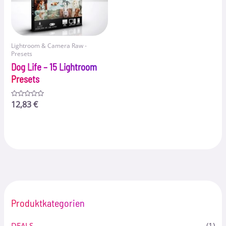
Lightroom & Camera Raw -
Presets
Dog Life – 15 Lightroom
Presets
Bewertet
12,83
€
mit
0
von
5
Produktkategorien
DEALS
(1)