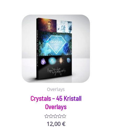
Overlays
Crystals – 45 Kristall
Overlays
12,00
€
Bewertet
mit
0
von
5