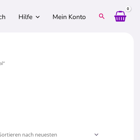
ch
Hilfe
Mein Konto
al“