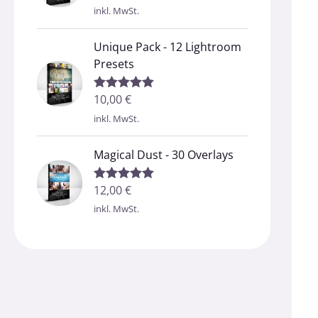
5.00
von 5
inkl. MwSt.
Unique Pack - 12 Lightroom
Presets
10,00
€
Bewertet mit
5.00
von 5
inkl. MwSt.
Magical Dust - 30 Overlays
12,00
€
Bewertet mit
5.00
von 5
inkl. MwSt.