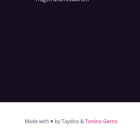
Made with ♥ by Taydoo &
Tonino Gerns