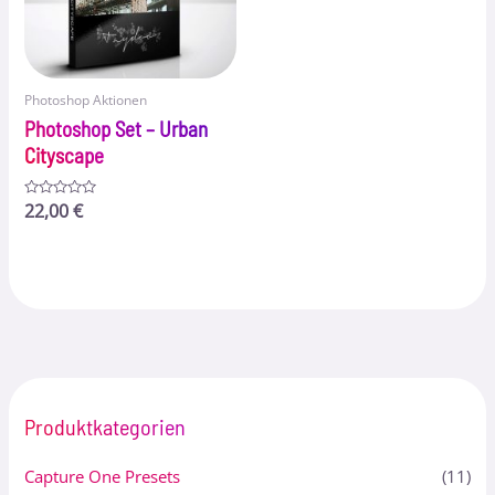
Photoshop Aktionen
Photoshop Set – Urban
Cityscape
Bewertet
22,00
€
mit
0
von
5
Produktkategorien
Capture One Presets
(11)