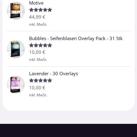
Motive
44,99
€
Bewertet
mit
5.00
inkl. MwSt.
von 5
Bubbles - Seifenblasen Overlay Pack - 31 Stk
10,00
€
Bewertet
mit
5.00
inkl. MwSt.
von 5
Lavender - 30 Overlays
10,00
€
Bewertet
mit
5.00
inkl. MwSt.
von 5