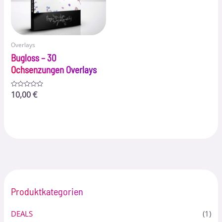
Overlays
Bugloss – 30
Ochsenzungen Overlays
Bewertet
10,00
€
mit
0
von
5
Produktkategorien
DEALS
(1)